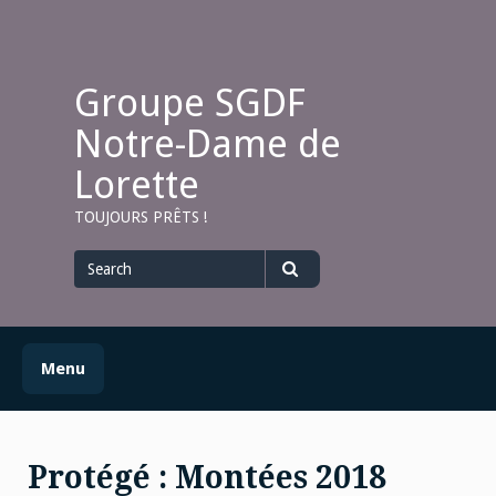
Skip
to
content
Groupe SGDF
Notre-Dame de
Lorette
TOUJOURS PRÊTS !
Search
for
Search
Menu
Protégé : Montées 2018