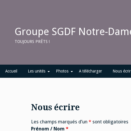
Skip
to
content
Groupe SGDF Notre-Dame
TOUJOURS PRÊTS !
Accueil
Les unités
Photos
A télécharger
Nous écrir
Nous écrire
Les champs marqués d’un
*
sont obligatoires
Prénom / Nom
*