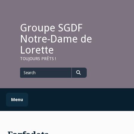
Skip
to
content
Groupe SGDF
Notre-Dame de
Lorette
TOUJOURS PRÊTS !
Search
for
Search
Menu