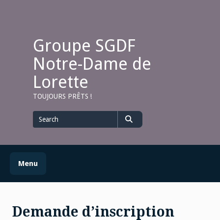
Skip
to
content
Groupe SGDF
Notre-Dame de
Lorette
TOUJOURS PRÊTS !
Search
for
Search
Menu
Demande d’inscription